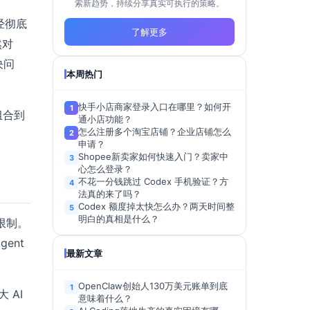
索新趋势，持续分享真实可执行的策略。
经彻底
了解更多
然对
决问
本周热门
快手小店商家登录入口在哪里？如何开
1
组合到
通小店功能？
怎么注册多个淘宝店铺？企业店铺怎么
2
申请？
Shopee新卖家如何快速入门？卖家中
3
心怎么登录？
不花一分钱跳过 Codex 手机验证？方
4
法真的来了吗？
Codex 额度掉太快怎么办？两天时间整
5
明白的真相是什么？
限制。
ent
最新文章
OpenClaw创始人130万美元账单到底
1
 AI
意味着什么？