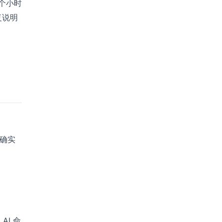
 个小时
复说明
面确实
I 命