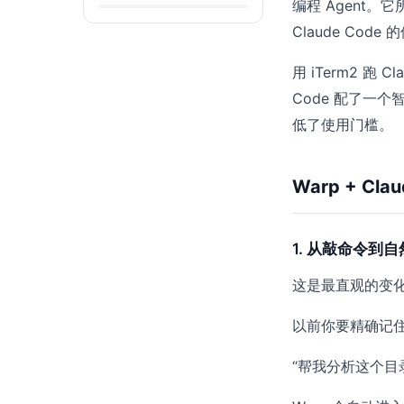
编程 Agent
Claude Code
用 iTerm2 跑
Code 配了一
低了使用门槛。
Warp + C
1. 从敲命令到
这是最直观的变
以前你要精确记
“帮我分析这个目