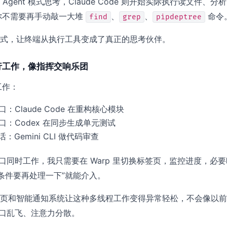
 Agent 模式思考，Claude Code 则开始实际执行读文件、分
你不需要再手动敲一大堆
、
、
命令
find
grep
pipdeptree
方式，让终端从执行工具变成了真正的思考伙伴。
t 并行工作，像指挥交响乐团
工作：
窗口：Claude Code 在重构核心模块
 窗口：Codex 在同步生成单元测试
Gemini CLI 做代码审查
同窗口同时工作，我只需要在 Warp 里切换标签页，监控进度，必
条件要再处理一下”就能介入。
标签页和智能通知系统让这种多线程工作变得异常轻松，不会像以
样窗口乱飞、注意力分散。