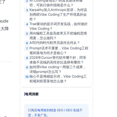
AI Coding落地生产的真实困境有哪
定了
2
些，可执行操作指南是什么？
Karpathy加入Anthropic首讲，为何说
3
别再瞎Vibe Coding了生产环境真的会
炸？
ude
Trae驱动的提示词开发实战，如何做好
4
极大降
Vibe Coding？
用AI编程工具提高效率又不把编程思维
5
用废，怎么做到？
AI写代码时代程序员该何去何从？
6
Prompt话术不重要，Vibe Coding工程
7
规则落地为何才是核心？
2026年Cursor替代软件哪个好，同等
8
体验不花钱的高性价比选择有哪些？
如何用Vibe coding一周做三个成果，
9
详细prompt怎么写？
核心不是堆砌提示词，Vibe Coding工
10
程规则前置落地怎么做？
每周洞察
订阅后每周收到精选 SEO / GEO 实战干
货，不发广告。