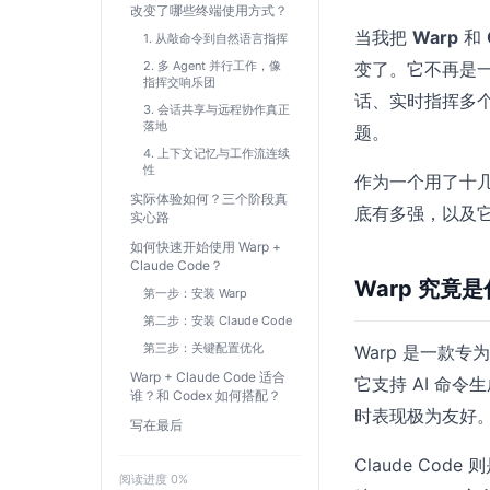
改变了哪些终端使用方式？
当我把
Warp
和
1. 从敲命令到自然语言指挥
2. 多 Agent 并行工作，像
变了。它不再是
指挥交响乐团
话、实时指挥多个
3. 会话共享与远程协作真正
落地
题。
4. 上下文记忆与工作流连续
性
作为一个用了十
实际体验如何？三个阶段真
底有多强，以及
实心路
如何快速开始使用 Warp +
Claude Code？
Warp 究竟是
第一步：安装 Warp
第二步：安装 Claude Code
第三步：关键配置优化
Warp 是一款
Warp + Claude Code 适合
它支持 AI 命令
谁？和 Codex 如何搭配？
时表现极为友好
写在最后
Claude Co
阅读进度
0
%