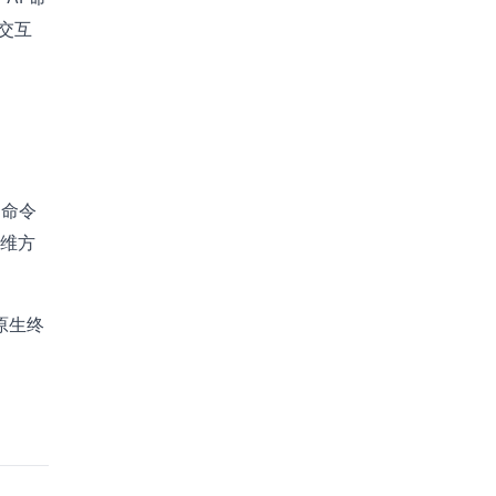
和交互
础命令
思维方
用原生终