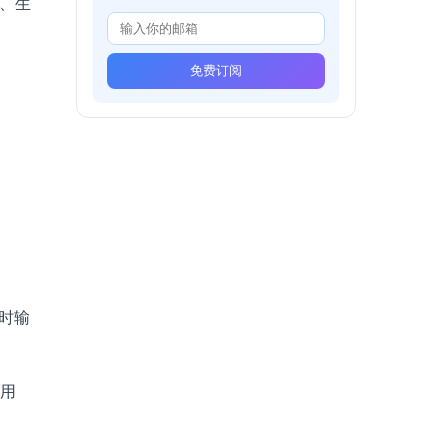
析、生
。
免费订阅
要时输
前用