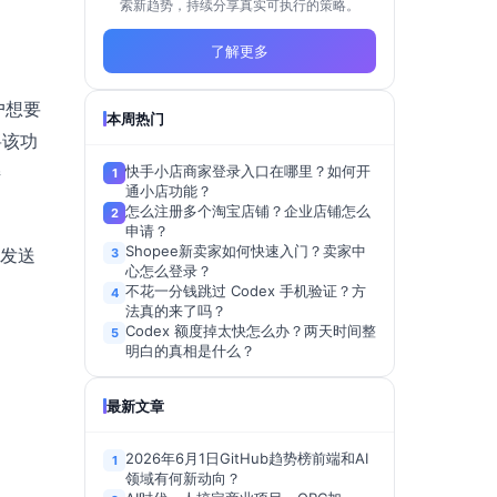
索新趋势，持续分享真实可执行的策略。
了解更多
户想要
本周热门
将该功
接
快手小店商家登录入口在哪里？如何开
1
通小店功能？
怎么注册多个淘宝店铺？企业店铺怎么
2
申请？
Shopee新卖家如何快速入门？卖家中
机发送
3
心怎么登录？
不花一分钱跳过 Codex 手机验证？方
4
法真的来了吗？
Codex 额度掉太快怎么办？两天时间整
5
明白的真相是什么？
最新文章
2026年6月1日GitHub趋势榜前端和AI
1
领域有何新动向？