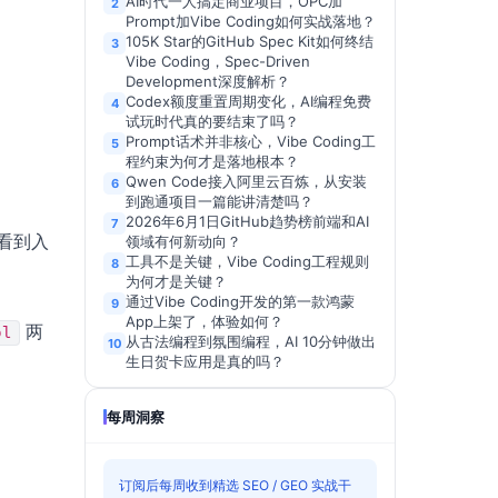
AI时代一人搞定商业项目，OPC加
2
Prompt加Vibe Coding如何实战落地？
105K Star的GitHub Spec Kit如何终结
3
Vibe Coding，Spec-Driven
Development深度解析？
Codex额度重置周期变化，AI编程免费
4
试玩时代真的要结束了吗？
Prompt话术并非核心，Vibe Coding工
5
程约束为何才是落地根本？
Qwen Code接入阿里云百炼，从安装
6
到跑通项目一篇能讲清楚吗？
2026年6月1日GitHub趋势榜前端和AI
7
看到入
领域有何新动向？
工具不是关键，Vibe Coding工程规则
8
为何才是关键？
通过Vibe Coding开发的第一款鸿蒙
9
App上架了，体验如何？
两
ol
从古法编程到氛围编程，AI 10分钟做出
10
生日贺卡应用是真的吗？
每周洞察
订阅后每周收到精选 SEO / GEO 实战干