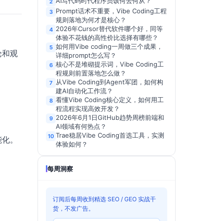
AI写代码时代程序员该何去何从？
2
Prompt话术不重要，Vibe Coding工程
3
规则落地为何才是核心？
2026年Cursor替代软件哪个好，同等
4
体验不花钱的高性价比选择有哪些？
如何用Vibe coding一周做三个成果，
5
论和观
详细prompt怎么写？
核心不是堆砌提示词，Vibe Coding工
6
程规则前置落地怎么做？
从Vibe Coding到Agent军团，如何构
7
建AI自动化工作流？
看懂Vibe Coding核心定义，如何用工
8
程流程实现高效开发？
2026年6月1日GitHub趋势周榜前端和
9
AI领域有何热点？
Trae稳居Vibe Coding首选工具，实测
10
能化。
体验如何？
每周洞察
订阅后每周收到精选 SEO / GEO 实战干
货，不发广告。