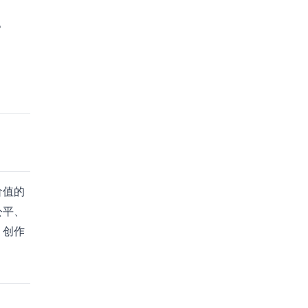
。
价值的
公平、
，创作