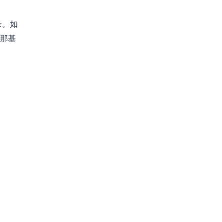
录。如
，那基