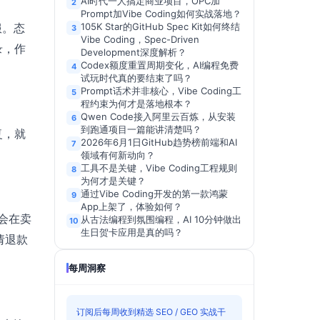
AI时代一人搞定商业项目，OPC加
2
Prompt加Vibe Coding如何实战落地？
服。态
105K Star的GitHub Spec Kit如何终结
3
Vibe Coding，Spec-Driven
录，作
Development深度解析？
Codex额度重置周期变化，AI编程免费
4
试玩时代真的要结束了吗？
Prompt话术并非核心，Vibe Coding工
5
程约束为何才是落地根本？
Qwen Code接入阿里云百炼，从安装
6
到跑通项目一篇能讲清楚吗？
复，就
2026年6月1日GitHub趋势榜前端和AI
7
领域有何新动向？
工具不是关键，Vibe Coding工程规则
8
为何才是关键？
通过Vibe Coding开发的第一款鸿蒙
9
App上架了，体验如何？
会在卖
从古法编程到氛围编程，AI 10分钟做出
10
生日贺卡应用是真的吗？
请退款
每周洞察
订阅后每周收到精选 SEO / GEO 实战干