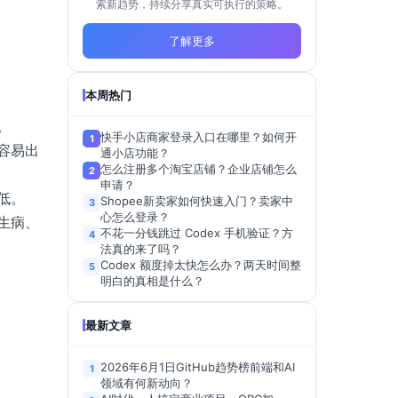
索新趋势，持续分享真实可执行的策略。
了解更多
本周热门
。
快手小店商家登录入口在哪里？如何开
1
容易出
通小店功能？
怎么注册多个淘宝店铺？企业店铺怎么
2
申请？
低。
Shopee新卖家如何快速入门？卖家中
3
心怎么登录？
生病、
不花一分钱跳过 Codex 手机验证？方
4
法真的来了吗？
Codex 额度掉太快怎么办？两天时间整
5
明白的真相是什么？
最新文章
2026年6月1日GitHub趋势榜前端和AI
1
领域有何新动向？