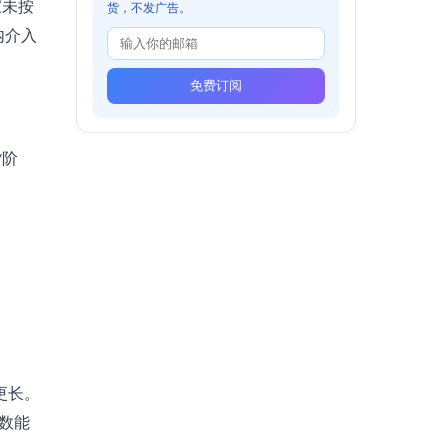
家未按
货，不发广告。
内介入
免费订阅
货阶
至更长。
数能