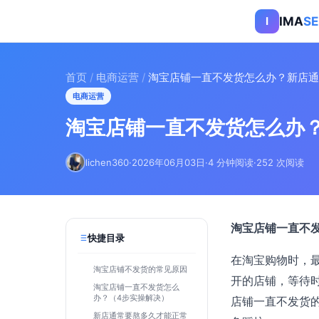
IMA
S
I
首页
/
电商运营
/
淘宝店铺一直不发货怎么办？新店通
电商运营
淘宝店铺一直不发货怎么办
lichen360
·
2026年06月03日
·
4 分钟阅读
·
252 次阅读
淘宝店铺一直不
快捷目录
在淘宝购物时，
淘宝店铺不发货的常见原因
开的店铺，等待
淘宝店铺一直不发货怎么
办？（4步实操解决）
店铺一直不发货
新店通常要熬多久才能正常