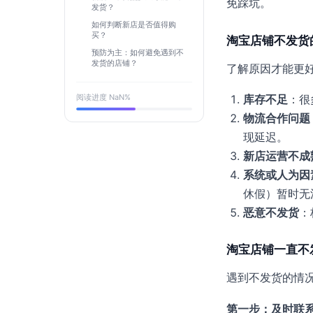
免踩坑。
发货？
如何判断新店是否值得购
买？
淘宝店铺不发货
预防为主：如何避免遇到不
发货的店铺？
了解原因才能更
阅读进度
NaN
%
库存不足
：很
物流合作问题
现延迟。
新店运营不成
系统或人为因
休假）暂时无
恶意不发货
：
淘宝店铺一直不
遇到不发货的情
第一步：及时联