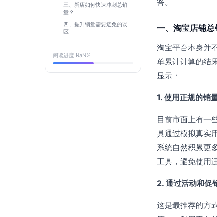
答。
三、新店如何快速冲刺总销
量？
四、提升销量需要避免的误
一、淘宝店铺总
区
淘宝平台本身并不
阅读进度
NaN
%
单累计计算的结
显示：
1. 使用正规的销
目前市面上有一
具通过模拟真实
系统自然积累更
工具，避免使用
2. 通过活动和
这是最推荐的方