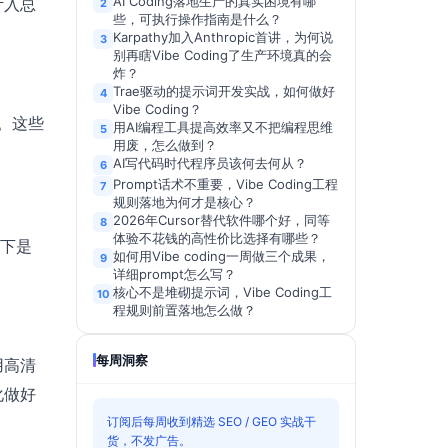
AI Coding落地生产的真实困境有哪
计入总
2
些，可执行操作指南是什么？
Karpathy加入Anthropic首讲，为何说
3
别再瞎Vibe Coding了生产环境真的会
炸？
Trae驱动的提示词开发实战，如何做好
4
Vibe Coding？
。这些
用AI编程工具提高效率又不把编程思维
5
用废，怎么做到？
AI写代码时代程序员该何去何从？
6
Prompt话术不重要，Vibe Coding工程
7
规则落地为何才是核心？
2026年Cursor替代软件哪个好，同等
8
体验不花钱的高性价比选择有哪些？
以下是
如何用Vibe coding一周做三个成果，
9
详细prompt怎么写？
核心不是堆砌提示词，Vibe Coding工
10
程规则前置落地怎么做？
每周洞察
用高清
化做好
订阅后每周收到精选 SEO / GEO 实战干
货，不发广告。