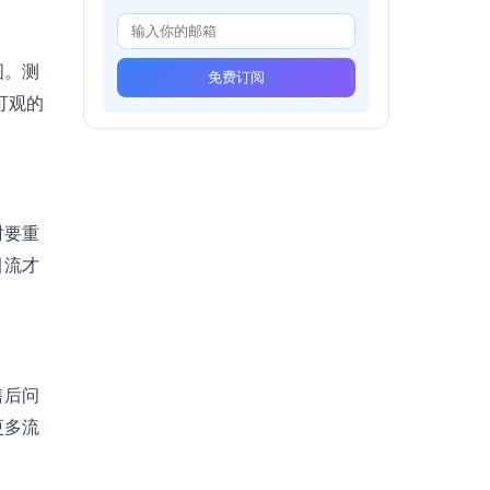
图。测
免费订阅
可观的
时要重
引流才
售后问
更多流