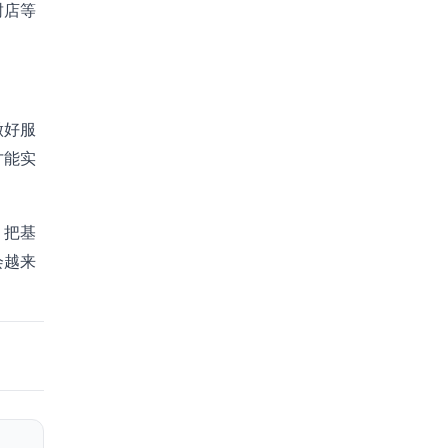
封店等
。
做好服
才能实
，把基
会越来