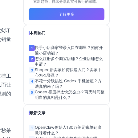
索新趋势，持续分享真实可执行的策略。
了解更多
真实订
本周热门
化销量
快手小店商家登录入口在哪里？如何开
1
通小店功能？
怎么注册多个淘宝店铺？企业店铺怎么
2
申请？
Shopee新卖家如何快速入门？卖家中
3
这些工
心怎么登录？
不花一分钱跳过 Codex 手机验证？方
4
从而让
法真的来了吗？
Codex 额度掉太快怎么办？两天时间整
5
规则的
明白的真相是什么？
最新文章
OpenClaw创始人130万美元账单到底
1
时秒杀
意味着什么？