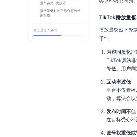
答这些核心问题
量？实用6大技巧
播放量低时的正确心态与长
期策略
TikTok播放
播放量突然下降
阅读进度
NaN
%
手”：
内容同质化严
TikTok
降低。用户刷
互动率过低
平台不仅看播
动，算法会认
发布时间不佳
在目标受众不
账号权重低或