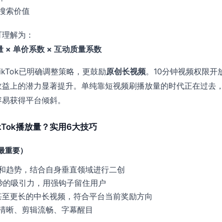
搜索价值
可理解为：
量 × 单价系数 × 互动质量系数
ikTok已明确调整策略，更鼓励
原创长视频
。10分钟视频权限开
收益上的潜力显著提升。单纯靠短视频刷播放量的时代正在过去
容易获得平台倾斜。
kTok播放量？实用6大技巧
（最重要）
和趋势，结合自身垂直领域进行二创
秒的吸引力，用强钩子留住用户
钟甚至更长的中长视频，符合平台当前奖励方向
清晰、剪辑流畅、字幕醒目