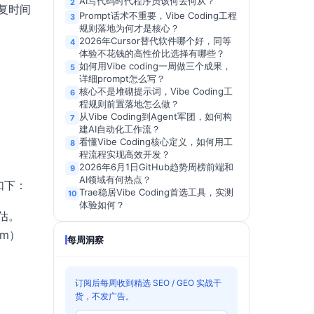
AI写代码时代程序员该何去何从？
2
复时间
Prompt话术不重要，Vibe Coding工程
3
规则落地为何才是核心？
2026年Cursor替代软件哪个好，同等
4
体验不花钱的高性价比选择有哪些？
如何用Vibe coding一周做三个成果，
5
详细prompt怎么写？
核心不是堆砌提示词，Vibe Coding工
6
程规则前置落地怎么做？
从Vibe Coding到Agent军团，如何构
7
建AI自动化工作流？
看懂Vibe Coding核心定义，如何用工
8
程流程实现高效开发？
2026年6月1日GitHub趋势周榜前端和
9
AI领域有何热点？
如下：
Trae稳居Vibe Coding首选工具，实测
10
体验如何？
估。
am）
每周洞察
订阅后每周收到精选 SEO / GEO 实战干
货，不发广告。