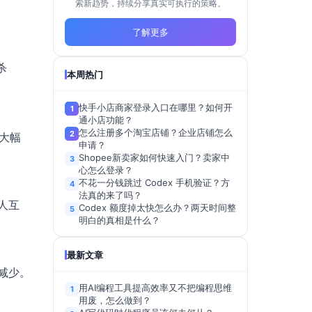
索新趋势，持续分享真实可执行的策略。
了解更多
杀
本周热门
快手小店商家登录入口在哪里？如何开
1
通小店功能？
怎么注册多个淘宝店铺？企业店铺怎么
2
会大幅
申请？
Shopee新卖家如何快速入门？卖家中
3
心怎么登录？
不花一分钱跳过 Codex 手机验证？方
4
法真的来了吗？
人互
Codex 额度掉太快怎么办？两天时间整
5
明白的真相是什么？
最新文章
减少。
用AI编程工具提高效率又不把编程思维
1
用废，怎么做到？