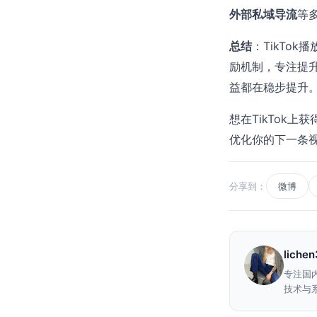
外部私域导流
等
总结
：TikTo
励机制，专注提
益都在稳步提升
想在TikTok
优化你的下一条
分享到：
微博
liche
专注国
技术与系