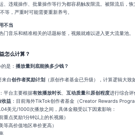
运、违规操作、批量操作等行为都容易触发限流。被限流后，恢
0天不等，严重时可能需要重新养号。
用不当
热门音乐和精准相关的话题标签，视频就难以进入更大流量池。
量收益怎么计算？
心的是：
播放量到底能换多少钱？
主要来自
创作者奖励计划
（原创作者基金已升级），计算逻辑大致
：平台主要根据
有效播放时长
、
互动质量
和
原创程度
进行综合评
放收益
：目前海外TikTok创作者基金（Creator Rewards Progr
-0.04美元/1000次播放之间，具体金额受以下因素影响：
前重点奖励1分钟以上的长视频）
美等高价值地区单价更高）
率