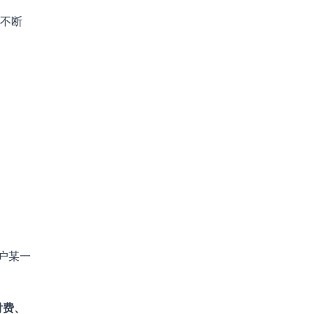
，不断
户某一
付费、