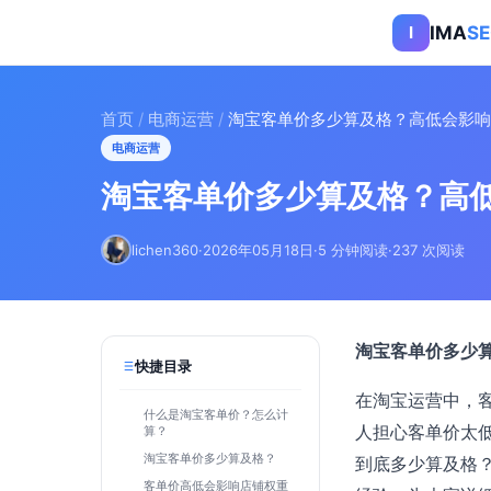
IMA
S
I
首页
/
电商运营
/
淘宝客单价多少算及格？高低会影响
电商运营
淘宝客单价多少算及格？高
lichen360
·
2026年05月18日
·
5 分钟阅读
·
237 次阅读
淘宝客单价多少
快捷目录
在淘宝运营中，
什么是淘宝客单价？怎么计
人担心客单价太
算？
淘宝客单价多少算及格？
到底多少算及格
客单价高低会影响店铺权重