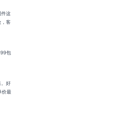
固件这
妆，客
99包
售。好
单价最