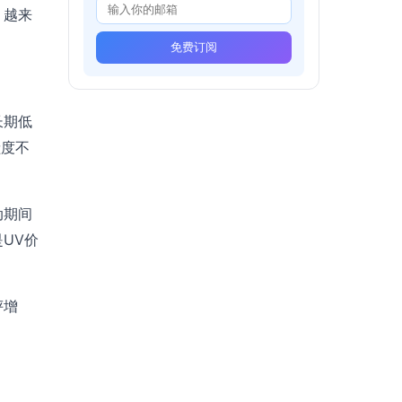
，越来
免费订阅
长期低
献度不
动期间
UV价
评增