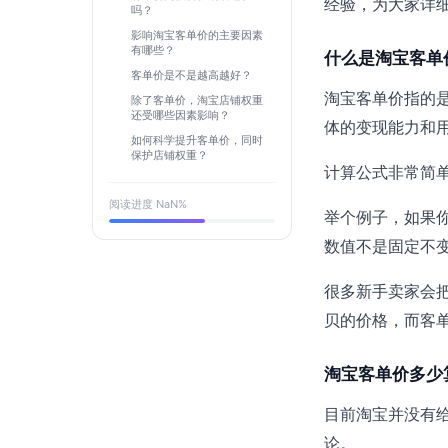
经验，为大家详
吗？
影响淘宝客单价的主要因素
有哪些？
什么是淘宝客单
客单价是不是越高越好？
淘宝客单价指的
除了客单价，淘宝店铺权重
还受哪些因素影响？
体的变现能力和
如何科学提升客单价，同时
保护店铺权重？
计算公式非常简
阅读进度
NaN
%
举个例子，如果你
数值不是固定不
很多新手卖家会
贝的价格，而客
淘宝客单价多少
目前淘宝并没有给
论。