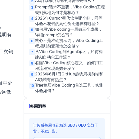
AI写代码时代程序员该何去何从？
2
Prompt话术不重要，Vibe Coding工程
3
规则落地为何才是核心？
2026年Cursor替代软件哪个好，同等
4
体验不花钱的高性价比选择有哪些？
康。
如何用Vibe coding一周做三个成果，
5
说明有
详细prompt怎么写？
核心不是堆砌提示词，Vibe Coding工
6
程规则前置落地怎么做？
二次销
从Vibe Coding到Agent军团，如何构
7
建AI自动化工作流？
看懂Vibe Coding核心定义，如何用工
8
程流程实现高效开发？
2026年6月1日GitHub趋势周榜前端和
9
AI领域有何热点？
目中处
Trae稳居Vibe Coding首选工具，实测
10
体验如何？
果远低
每周洞察
订阅后每周收到精选 SEO / GEO 实战干
货，不发广告。