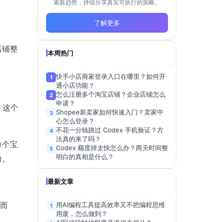
索新趋势，持续分享真实可执行的策略。
了解更多
店铺整
本周热门
快手小店商家登录入口在哪里？如何开
1
通小店功能？
怎么注册多个淘宝店铺？企业店铺怎么
2
申请？
。这个
Shopee新卖家如何快速入门？卖家中
3
心怎么登录？
不花一分钱跳过 Codex 手机验证？方
4
法真的来了吗？
单个宝
Codex 额度掉太快怎么办？两天时间整
5
明白的真相是什么？
力。
最新文章
概而
用AI编程工具提高效率又不把编程思维
1
用废，怎么做到？